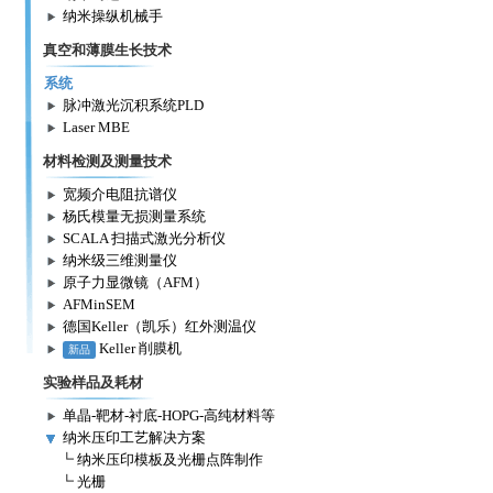
纳米操纵机械手
真空和薄膜生长技术
系统
脉冲激光沉积系统PLD
Laser MBE
材料检测及测量技术
宽频介电阻抗谱仪
杨氏模量无损测量系统
SCALA 扫描式激光分析仪
纳米级三维测量仪
原子力显微镜（AFM）
AFMinSEM
德国Keller（凯乐）红外测温仪
Keller 削膜机
新品
实验样品及耗材
单晶-靶材-衬底-HOPG-高纯材料等
纳米压印工艺解决方案
┗
纳米压印模板及光栅点阵制作
┗
光栅