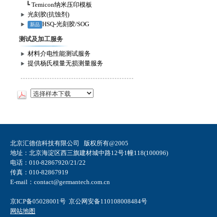
┗
Temicon纳米压印模板
光刻胶(抗蚀剂)
HSQ-光刻胶/SOG
新品
测试及加工服务
材料介电性能测试服务
提供杨氏模量无损测量服务
北京汇德信科技有限公司 版权所有@2005
地址：北京海淀区西三旗建材城中路12号1幢118(100096)
电话：010-82867920/21/22
传真：010-82867919
E-mail：contact@germantech.com.cn
京ICP备05028001号
京公网安备110108008484号
网站地图