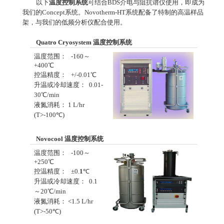
以下
温度控制系统
可结合BDS介电与阻抗谱仪使用，即成为
我们的Concept系统。Novotherm-HT系统配备了特制的高温样品
架，与我们的低频分析仪配合使用。
Quatro Cryosystem 温度控制系统
温度范围： -160～
+400℃
控温精度： +/-0.01℃
升温或冷却速度： 0.01-
30℃/min
液氮消耗： 1 L/hr
(T>-100℃)
Novocool 温度控制系统
温度范围： -100～
+250℃
控温精度： ±0.
1
℃
升温或冷却速度： 0.1
～20℃/min
液氮消耗： <1.5 L/hr
(T>-50℃)