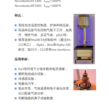
Novotherm-HT1400 T
=1400℃
max
Novotherm-HT1600 T
=1600℃
max
特点：
系统包含温度控制器、炉体和样品架。
高温样品架可在控制气氛下工作，如真
空、惰性气体、反应气体、pH
O等。
2
推荐选择WinDETA控制软件（通过RS-
232串口）、Alpha，Beta和Alpha-A分
析仪、除ZGS，G22所有test interfaces。
应用举例：
H
O等环境下介电常数和电导测量；
2
燃料电池成分试验；
传感器实验；
电极动力学；
电化学泵，气体渗透和电子催化作用，
出口配备气体分析；
判断隔膜的离子传输数量